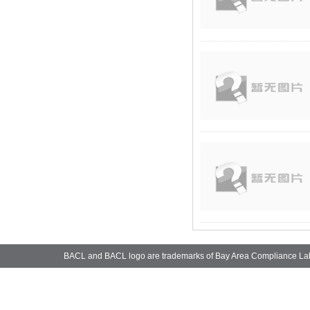
BACL and BACL logo are trademarks of Bay Area Compliance La