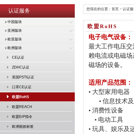
您现在的位置：
首页
>
认证服
认证服务
中国版块
欧盟RoHS
亚洲版块
电子电气设备：
欧亚版块
最大工作电压交流
欧洲版块
赖电流或电磁场
CE认证
磁场的设备。
ZDHC认证
英国PSTI认证
适用产品范围：
口罩CE认证
• 大
欧盟RoHS
• 信息技术
欧盟REACH
• 消
欧盟ErP指令
• 电动工具
欧洲能效标签
• 玩具、