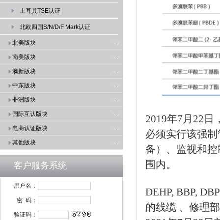
土耳其TSE认证
北欧四国S/N/D/F Mark认证
北美版块
南美版块
澳新版块
中东版块
非洲版块
国际互认版块
2019年7月2
电商认证版块
必须实行该强制管
其他版块
备）、监视和控
围内。
客户服务系统
用户名：
DEHP, BBP,
密 码：
的线缆 、修理
验证码：