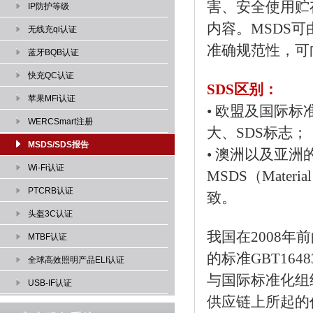
害、安全使用贮
IP防护等级
内容。MSDS
无线充qi认证
准确规范性，可
蓝牙BQB认证
快充QC认证
SDS区别：
苹果MFi认证
• 欧盟及国际标
WERCSmart注册
大、SDS标志；
MSDS/SDS报告
• 澳洲以及亚洲的许
Wi-Fi认证
MSDS（Materi
PTCRB认证
致。
头盔3C认证
我国在2008年前
MTBF认证
的标准GBT16
全球高效照明产品ELI认证
与国际标准化组织
USB-IF认证
供应链上所起的