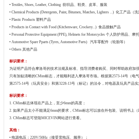
• Textiles, Shoes, Leather, Clothing 纺织品、鞋类、皮革、服装
• Chemical Products (Detergents, Paint, Bitumen, Matches, Lighters
• Plastic Products 塑料产品
• Products in Contact with Food (Kitchenware, Crockery...) 食品接触产品
• Personal Protective Equipment (PPE), Helmets for Motorcycles 个人防护用
• Automotive Spare Pparts (Tyres, Automotive Parts) 汽车零配件（轮胎等）
• Others 其他产品
标识要求：
为证明产品符合摩洛哥的技术法规及标准、指导消费者购买、同时帮助政府加强有
只有加贴清晰的CMim标志，才能顺利进入摩洛哥市场。根据第2573-14号（电气
第2575-14号（玩具安全）和第3228-13号（标记）的法令，对电器及玩具产品
标识要求：
1. CMim标志体现在产品上，至少6mm的高度；
2. 如果产品太小不能满足6mm的要求，CMim标志可以放在外包装、说明书
3. CMim标志可登陆MICEVIN网站进行查看。
其他：
• 电源电压：220V/50Hz（接受宽电压、频率）；