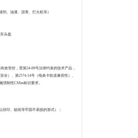
 ...) 化工产品（洗涤剂、油漆、沥青、打火机等）
品、摩托车头盔
效管控，受第24-09号法律约束的技术产品，
安全）、第2574-14号（电条卡轨道兼容性）、
实施强制性CMim标识要求。
上（以丝印、贴纸等牢固不易损的形式）；