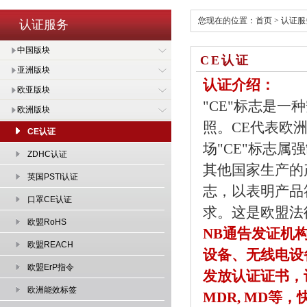
您现在的位置：
首页
>
认证服
认证服务
中国版块
CE认证
亚洲版块
认证介绍：
欧亚版块
"CE"标志是
欧洲版块
照。CE代表欧洲统
CE认证
场"CE"标志
ZDHC认证
其他国家生产的
英国PSTI认证
志，以表明产品
口罩CE认证
求。这是欧盟法
欧盟RoHS
NB通告发证机
欧盟REACH
设备、无线电设
欧盟ErP指令
发放认证证书，让您
欧洲能效标签
MDR, MD等