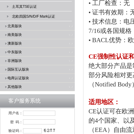
•
工厂检查：无
土耳其TSE认证
•
证书有效期：
北欧四国S/N/D/F Mark认证
•
技术信息：电压频率A
北美版块
7/16或各国规格
南美版块
•
BACL优势：欧盟
澳新版块
中东版块
CE强制性认证
非洲版块
绝大部分产品是
国际互认版块
部分风险相对更
电商认证版块
（Notified
其他版块
客户服务系统
适用地区：
CE认证可在欧洲
用户名：
的4个国家、以
密 码：
（EEA）自由流
验证码：