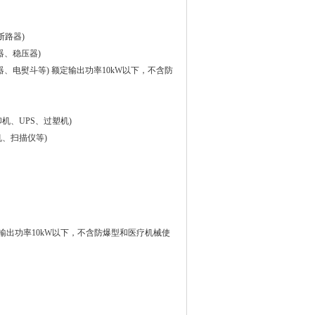
、断路器)
用变压器、稳压器)
ent: 36品目 (吸尘器、电熨斗等) 额定输出功率10kW以下，不含防
(电源、复印机、UPS、过塑机)
投影机、扫描仪等)
ent: 35 品目 (额定输出功率10kW以下，不含防爆型和医疗机械使