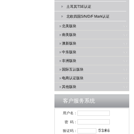
土耳其TSE认证
北欧四国S/N/D/F Mark认证
北美版块
南美版块
澳新版块
中东版块
非洲版块
国际互认版块
电商认证版块
其他版块
客户服务系统
用户名：
密 码：
验证码：