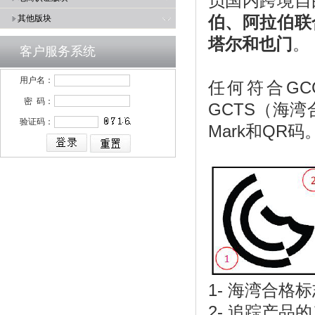
员国内跨境自
伯、阿拉伯联
其他版块
塔尔和也门
。
客户服务系统
用户名：
任何符合G
密 码：
GCTS（海
验证码：
Mark和QR码
1-
海湾合格标志
2-
追踪产品的