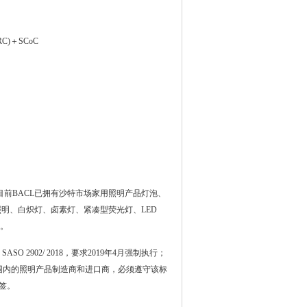
E RC)＋SCoC
)，目前BACL已拥有沙特市场家用照明产品灯泡、
明、白炽灯、卤素灯、紧凑型荧光灯、LED
。
SO 2902/ 2018，要求2019年4月强制执行；
。法规范围内的照明产品制造商和进口商，必须遵守该标
签。