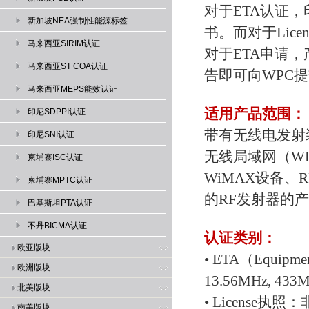
对于ETA认证
新加坡NEA强制性能源标签
书。而对于Lic
马来西亚SIRIM认证
对于ETA申请，
马来西亚ST COA认证
告即可向WPC
马来西亚MEPS能效认证
适用产品范围：
印尼SDPPI认证
带有无线电发射
印尼SNI认证
无线局域网（WL
柬埔寨ISC认证
WiMAX设备、
柬埔寨MPTC认证
的RF发射器的
巴基斯坦PTA认证
不丹BICMA认证
认证类别：
欧亚版块
• ETA（Equip
欧洲版块
13.56MHz, 433M
北美版块
• License
南美版块