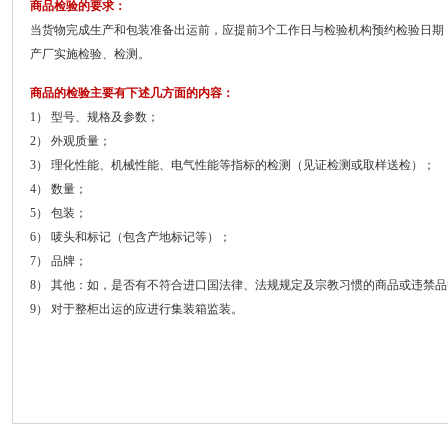
商品检验的要求：
当货物完成生产和包装准备出运前，应提前3个工作日与检验机构预约检验日期
产厂实施检验、检测。
商品的检验主要有下述几方面的内容：
1） 型号、规格及参数；
2） 外观质量；
3） 理化性能、机械性能、电气性能等指标的检测（见证检测或取样送检）；
4） 数量；
5） 包装；
6） 唛头和标记（包含产地标记等）；
7） 品牌；
8） 其他：如，是否有不符合进口国法律、法规规定及宗教习惯的商品或违禁
9） 对于整柜出运的应进行集装箱监装。