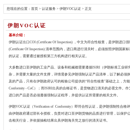
您现在的位置：
首页
>
认证服务
>
伊朗VOC认证
> 正文
伊朗VOC认证
基本介绍：
伊朗认证出口COI (Certificate Of Inspection) ，中文为符合性核查，
(Certificate Of Inspection) 清单范围内，进口商进行清关时，必须按照
的认证，需要通过被授权第三方机构进行相关认证。
大多数进口至伊朗的工业产品、设备和机械都需要遵循ISIRI（伊朗标准工业
杂，并需要大量的文件支撑，详情需参见伊朗强制认证产品清单，以了解必须执行I
及的产品，只有在伊朗政府认可的检验公司提供的“符合性核查”基础之上，方能获得ISIRI
Conformity - CoC）；而ISIRI出具的合格证书，是货物进口清关的必需
进口的产品是否必须遵循强制认证程序，并提供认证所需要的相关文件。
伊朗VOC认证（Verification of Conformity）即符合性认证，是伊朗强
由伊朗政府通过部长令授权，负责对进口至伊朗货物的品质进行管理，以保护
击相关行业，并依据抽检结果出具伊朗海关凭之放行的清关证书。