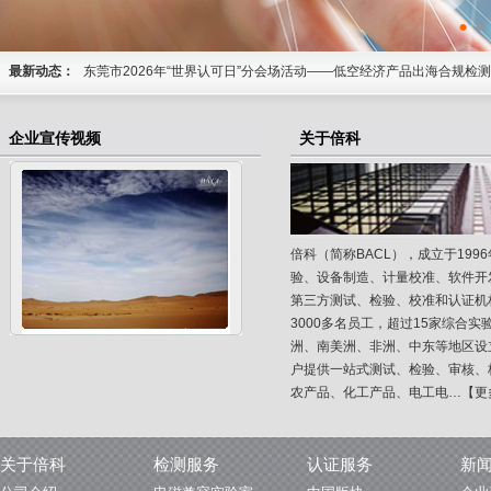
•
•
最新动态：
一站式服务
东莞市2026年“世界认可日”分会场活动——低空经济产品出海合规检
行！
重磅！2026年8月12日，欧盟新包装法规PPWR全面实施，一篇理清
2026-7-30
一站式服务
企业宣传视频
关于倍科
8-7
BACL与尼日利亚GLGS签署MOU，共筑SONCAP合规新通道！
2
倍科（简称BACL），成立于19
验、设备制造、计量校准、软件开
第三方测试、检验、校准和认证机构
3000多名员工，超过15家综合实
洲、南美洲、非洲、中东等地区设
户提供一站式测试、检验、审核、
农产品、化工产品、电工电…
【更
关于倍科
检测服务
认证服务
新