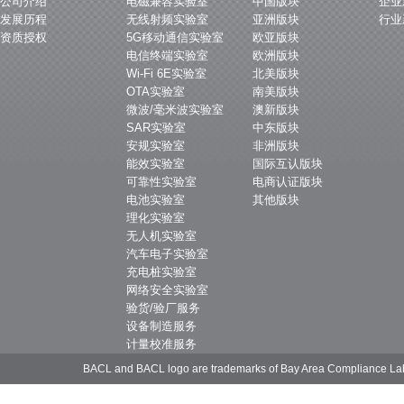
公司介绍
电磁兼容实验室
中国版块
企业
发展历程
无线射频实验室
亚洲版块
行业
资质授权
5G移动通信实验室
欧亚版块
电信终端实验室
欧洲版块
Wi-Fi 6E实验室
北美版块
OTA实验室
南美版块
微波/毫米波实验室
澳新版块
SAR实验室
中东版块
安规实验室
非洲版块
能效实验室
国际互认版块
可靠性实验室
电商认证版块
电池实验室
其他版块
理化实验室
无人机实验室
汽车电子实验室
充电桩实验室
网络安全实验室
验货/验厂服务
设备制造服务
计量校准服务
BACL and BACL logo are trademarks of Bay Area Compliance La