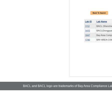
BACL and BACL logo are trademarks of Bay Area Compliance La