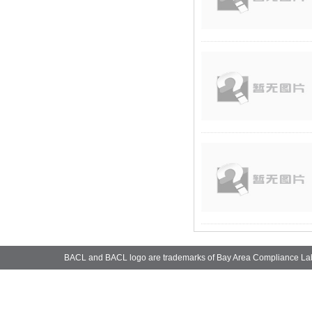
BACL and BACL logo are trademarks of Bay Area Compliance La