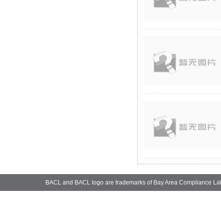
BACL and BACL logo are trademarks of Bay Area Compliance La