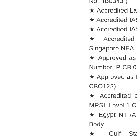
No.: IB0343 )
★ Accredited La
★ Accredited IA
★ Accredited IA
★ Accredited l
Singapore NEA
★ Approved as 
Number: P-CB 0
★ Approved as R
CBO122)
★ Accredited 
MRSL Level 1 Cer
★ Egypt NTRA A
Body
★ Gulf Stand