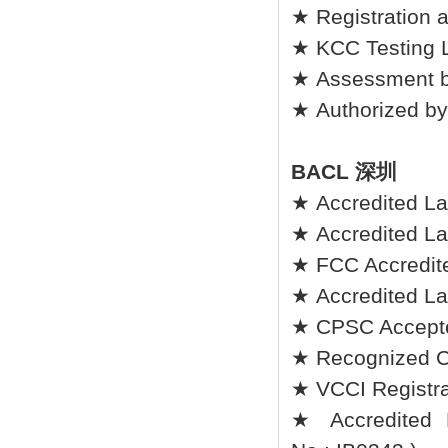
★ Registration 
★ KCC Testing L
★ Assessment b
★ Authorized by
BACL 深圳
★ Accredited La
★ Accredited L
★ FCC Accredite
★ Accredited La
★ CPSC Accepted
★ Recognized C
★ VCCI Registrat
★ Accredited L