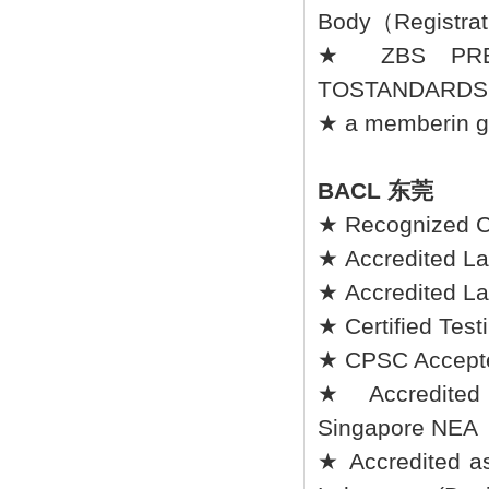
Body（Registra
★ ZBS PRE-
TOSTANDARDS(P
★ a memberin go
BACL 东莞
★ Recognized C
★ Accredited La
★ Accredited La
★ Certified Tes
★ CPSC Accepted
★ Accredited l
Singapore NEA
★ Accredited as