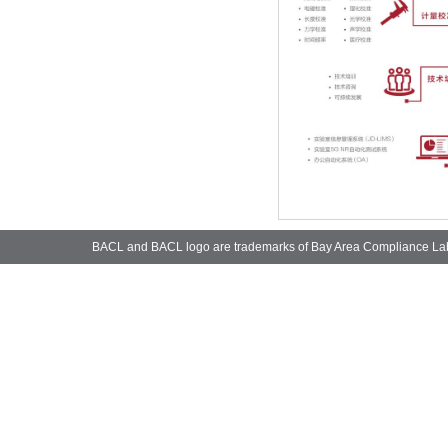
BACL and BACL logo are trademarks of Bay Area Compliance La