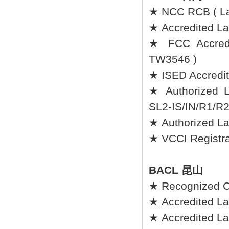
★ NCC RCB ( L
★ Accredited Lab
★ FCC Accredi
TW3546 )
★ ISED Accredit
★ Authorized L
SL2-IS/IN/R1/R2
★ Authorized L
★ VCCI Registrat
BACL 昆山
★ Recognized C
★ Accredited La
★ Accredited Lab