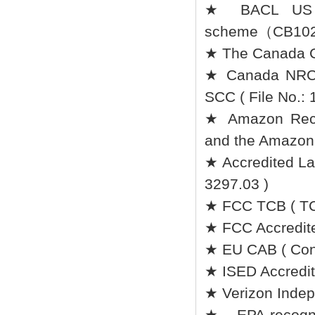
★ BACL US I
scheme（CB102
★ The Canada Ce
★ Canada NRCan
SCC ( File No.: 
★ Amazon Recom
and the Amazon 
★ Accredited Lab
3297.03 )
★ FCC TCB ( TC
★ FCC Accredite
★ EU CAB ( Conf
★ ISED Accredit
★ Verizon Indep
★ EPA-recogni