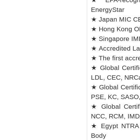
EnergyStar
★ Japan MIC CB 
★ Hong Kong O
★ Singapore I
★ Accredited La
★ The first accr
★ Global Certif
LDL, CEC, NRCa
★ Global Certif
PSE, KC, SASO
★ Global Certi
NCC, RCM, IMD
★ Egypt NTRA A
Body