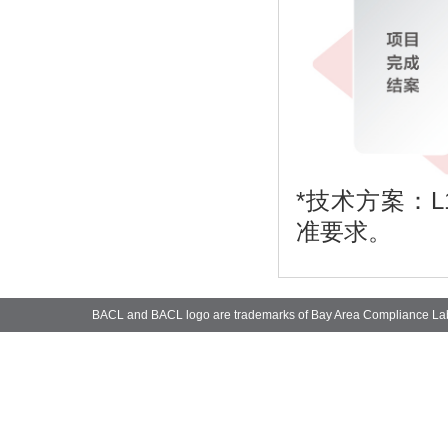
*
技术方案：L1
准要求。
BACL and BACL logo are trademarks of Bay Area Compliance La