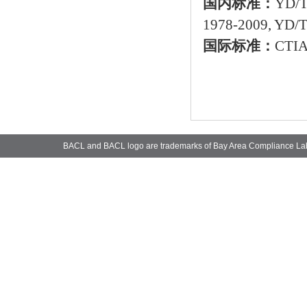
国内标准：
YD/T
1978-2009, YD/
国际标准：
CTIA
BACL and BACL logo are trademarks of Bay Area Compliance La