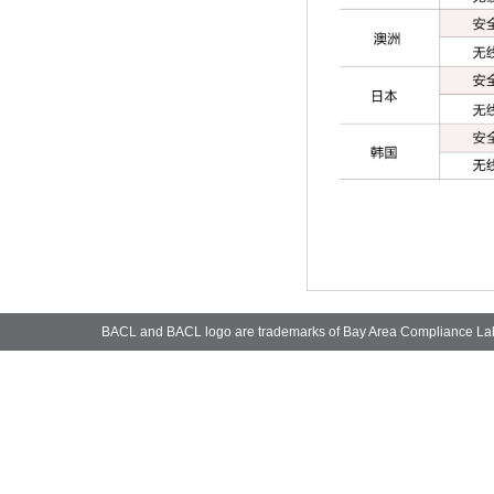
BACL and BACL logo are trademarks of Bay Area Compliance La