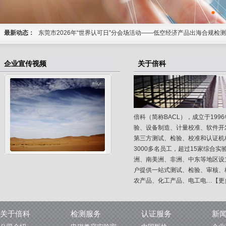
•
•
最新动态：
一站式服务
东莞市2026年“世界认可日”分会场活动——低空经济产品出海合规检
行！
重磅！2026年8月12日，欧盟新包装法规PPWR全面实施，一篇理清
2026-7-30
一站式服务
企业宣传视频
关于倍科
8-7
BACL与尼日利亚GLGS签署MOU，共筑SONCAP合规新通道！
2
倍科（简称BACL），成立于19
验、设备制造、计量校准、软件开
第三方测试、检验、校准和认证机构
3000多名员工，超过15家综合实
洲、南美洲、非洲、中东等地区设
户提供一站式测试、检验、审核、
农产品、化工产品、电工电…
【更
关于倍科
检测服务
认证服务
新