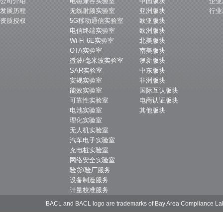
公司介绍
电磁兼容实验室
中国版块
企业
发展历程
无线射频实验室
亚洲版块
行业
资质授权
5G移动通信实验室
欧亚版块
电信终端实验室
欧洲版块
Wi-Fi 6E实验室
北美版块
OTA实验室
南美版块
微波/毫米波实验室
澳新版块
SAR实验室
中东版块
安规实验室
非洲版块
能效实验室
国际互认版块
可靠性实验室
电商认证版块
电池实验室
其他版块
理化实验室
无人机实验室
汽车电子实验室
充电桩实验室
网络安全实验室
验货/验厂服务
设备制造服务
计量校准服务
BACL and BACL logo are trademarks of Bay Area Compliance La