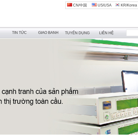
CN/中国
US/USA
KR/Korea
N
TIN TỨC
GIAO BANH
TUYỂN DỤNG
LIÊN HỆ