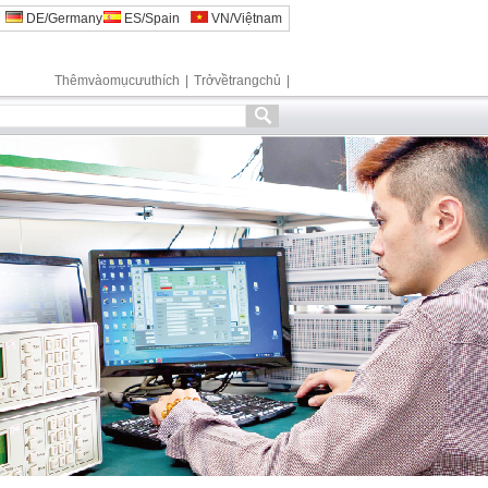
DE/Germany
ES/Spain
VN/Việtnam
Thêmvàomụcưuthích
|
Trởvềtrangchủ
|