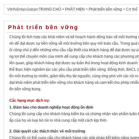
Vịtríhiệntạicủabạn:
TRANG CHỦ
>
PHÁT HIệN
>
Phát triển bền vững
> Cơ thể
Phát triển bền vững
Chúng tôi tích hợp các khái niệm và kế hoạch hành động bảo vệ môi trường 
nh để đạt được sự bền vững về môi trường trên quy mô toàn cầu. Trong quá tr
ôi cũng chú ý đến những nhu cầu cấp thiết của khách hàng để đạt được sự phá
ng lợi thế chuyên môn của mình để cung cấp cho khách hàng các phương pháp
iên quan, giúp khách hàng đạt được sự tuân thủ trong hoạt động kinh doanh
thể thực hiện nghiêm túc các yêu cầu phát triển bền vững. Đồng thời, BACL 
ến môi trường tự nhiên, giảm tiêu thụ tài nguyên, cùng ứng phó với các rủi ro
đạt khái niệm phát triển bền vững cho khách hàng và cam kết cho phép nhiều
ển bền vững trung.
Các hạng mục dịch vụ:
1. Đảm bảo cho doanh nghiệp hoạt động ổn định
Chúng tôi cung cấp cho khách hàng kiểm tra và chứng nhận sản phẩm tuân th
ấp của họ và loại bỏ rủi ro nhà cung cấp một cách kịp thời.
2. Giải quyết các thách thức về môi trường
Chúng tôi có thể cung cấp cho khách hàng các giải pháp tiết kiệm năng lượng