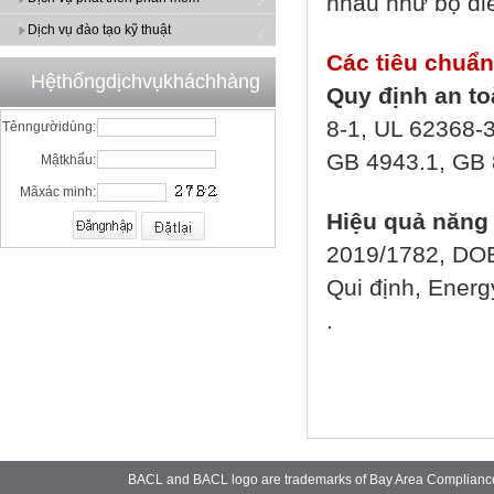
nhau như bộ đi
Dịch vụ đào tạo kỹ thuật
Các tiêu chuẩn
Hệthốngdịchvụkháchhàng
Quy định an t
8-1, UL 62368-
Tênngườidùng:
GB 4943.1, GB 
Mậtkhẩu:
Mãxác minh:
Hiệu quả năng
2019/1782, DOE 
Qui định, Energ
.
BACL and BACL logo are trademarks of Bay Area Complianc