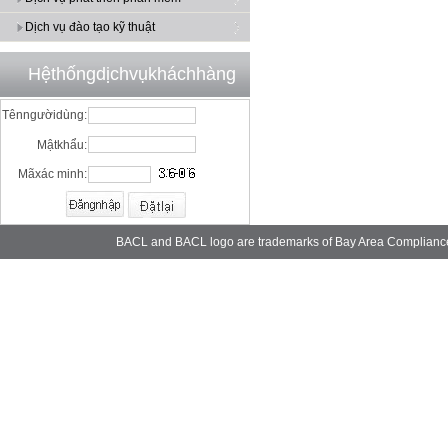
Dịch vụ đào tạo kỹ thuật
Hệthốngdịchvụkháchhàng
Tênngườidùng:
Mậtkhẩu:
Mãxác minh:
BACL and BACL logo are trademarks of Bay Area Complianc