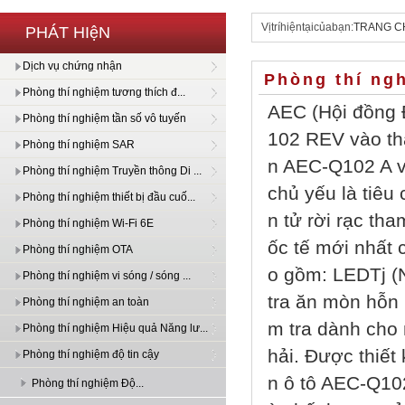
Vịtríhiệntạicủabạn:
TRANG C
PHÁT HIệN
Dịch vụ chứng nhận
Phòng thí ng
Phòng thí nghiệm tương thích đ...
AEC (Hội đồng Đ
Phòng thí nghiệm tần số vô tuyến
102 REV vào th
Phòng thí nghiệm SAR
n AEC-Q102 A v
Phòng thí nghiệm Truyền thông Di ...
chủ yếu là tiêu
Phòng thí nghiệm thiết bị đầu cuố...
n tử rời rạc tha
Phòng thí nghiệm Wi-Fi 6E
ốc tế mới nhất
Phòng thí nghiệm OTA
o gồm: LEDTj (N
Phòng thí nghiệm vi sóng / sóng ...
tra ăn mòn hỗn 
Phòng thí nghiệm an toàn
m tra dành cho 
Phòng thí nghiệm Hiệu quả Năng lư...
hải. Được thiết
Phòng thí nghiệm độ tin cậy
n ô tô AEC-Q10
Phòng thí nghiệm Độ...