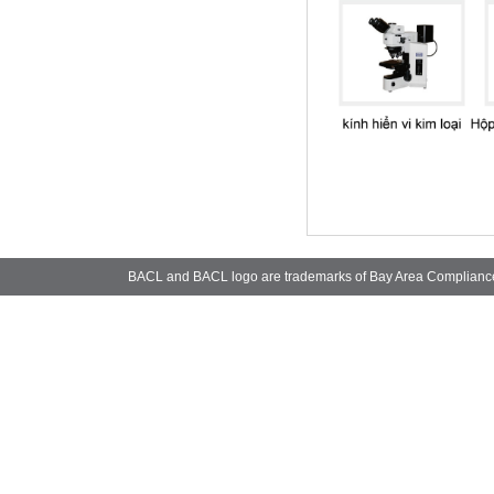
BACL and BACL logo are trademarks of Bay Area Complianc