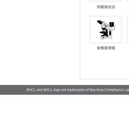
BACL and BACL logo are trademarks of Bay Area Compliance La