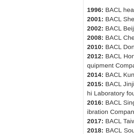
1996:
BACL head
2001:
BACL Shen
2002:
BACL Beij
2008:
BACL Che
2010:
BACL Dong
2012:
BACL Hong
quipment Compa
2014:
BACL Kun
2015:
BACL Jinji
hi Laboratory fo
2016:
BACL Sing
ibration Compan
2017:
BACL Taiw
2018:
BACL Sout