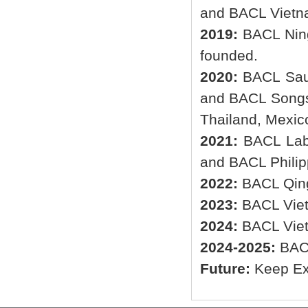
and BACL Vietn
2019:
BACL Ning
founded.
2020:
BACL Saud
and BACL Songs
Thailand, Mexico
2021:
BACL Lab
and BACL Philip
2022:
BACL Qing
2023:
BACL Viet
2024:
BACL Vie
2024-2025:
BACL
Future:
Keep Ex