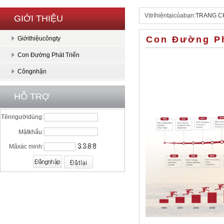
Vịtríhiệntạicủabạn:
TRANG C
GIỚI THIỆU
Con Đường Ph
Giớithiệucôngty
Con Đường Phát Triển
Côngnhận
HỖ TRỢ
Tênngườidùng:
Mậtkhẩu:
Mãxác minh: