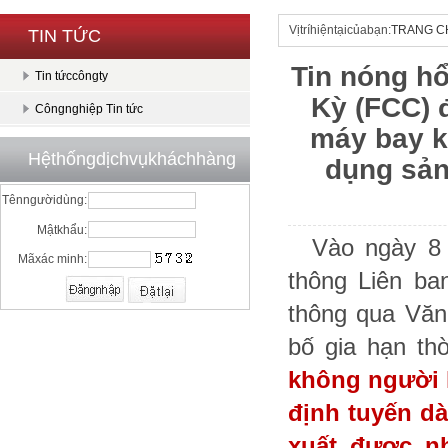
Vịtríhiệntạicủabạn:
TRANG C
TIN TỨC
Tin nóng hổ
Tin tứccôngty
Kỳ (FCC) 
Côngnghiệp Tin tức
máy bay k
Hệthốngdịchvụkháchhàng
dụng sản
Tênngườidùng:
Mậtkhẩu:
Vào ngày 8 
Mãxác minh:
thông Liên b
thông qua Văn
bố gia hạn th
không người l
định tuyến d
xuất được n