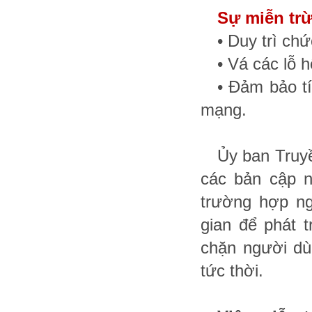
Sự miễn trừ
• Duy trì chứ
• Vá các lỗ 
• Đảm bảo tí
mạng.
Ủy ban Truyề
các bản cập n
trường hợp ng
gian để phát t
chặn người dùn
tức thời.