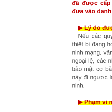
đã được cấp
đưa vào danh
▶
Lý do đượ
Nếu các quy
thiết bị đang 
ninh mạng, vấn
ngoại lệ, các 
bảo mật cơ bản
này đi ngược 
ninh.
▶
Phạm vi m