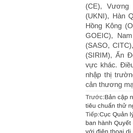
(CE), Vương
(UKNI), Hàn Q
Hồng Kông (O
GOEIC), Nam 
(SASO, CITC),
(SIRIM), Ấn Đ
vực khác. Điề
nhập thị trườ
cản thương mạ
Trước:
Bản cập n
tiêu chuẩn thử n
Tiếp:
Cục Quản lý
ban hành Quyết 
với điện thoại d