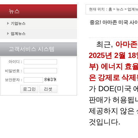
현재 위치：
홈
>
뉴스
>
업계
뉴스
중요! 아마존 미국 사이
기업뉴스
업계뉴스
최근
,
아마존
고객서비스 시스템
2025
년
2
월
18
아이디：
부
)
에너지
효
비밀번호：
은
강제로
삭제
보안문자：
가
DOE(
미국
판매가
허용됩
제공하지
않은
것입니다
.