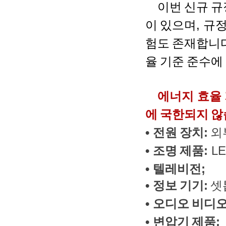
이번
신규
규
이
있으며
,
규
험도
존재합니
율
기준
준수에
에너지
효율
에
국한되지
않
•
전원
장치
:
외
•
조명
제품
:
L
•
텔레비전
;
•
정보
기기
:
셋
•
오디오
비디
•
변압기
제품
;