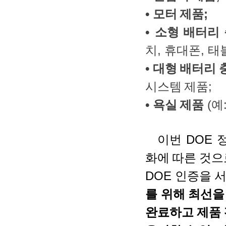
•
모터
제품
;
•
소형
배터리
치
,
휴대폰
,
태
•
대형
배터리
시스템
제품
;
•
욕실
제품
(
예
이번
DOE
화에
따른
것으
DOE
인증을
를
위해
최선을
완료하고
제품