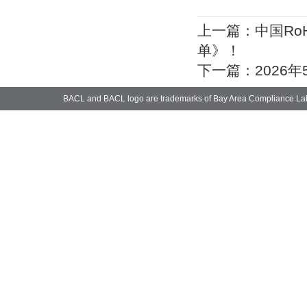
上一篇：
中国Ro
单》！
下一篇：
2026
BACL and BACL logo are trademarks of Bay Area Compliance La